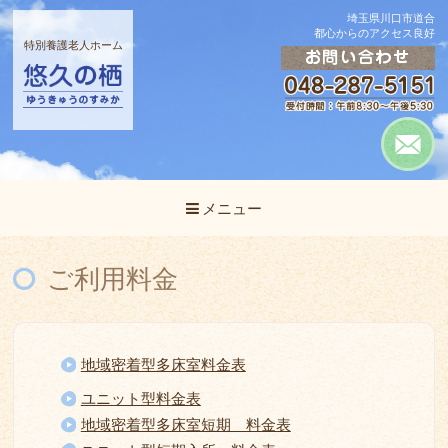
埼玉県川口市道合
都心からのアクセス良好
特別養護老人ホーム
メニュー
ご利用料金
地域密着型多床室料金表
ユニット型料金表
地域密着型多床室短期 料金表