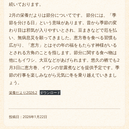
続いております。
2月の栄養だよりは節分についてです。 節分には、「季
節を分ける日」という意味があります。昔から季節の変
わり目は邪気が入りやすいとされ、豆まきなどで厄を払
い、無病息災を願ってきました。恵方巻を食べる習慣も
広がり、「恵方」とはその年の福をもたらす神様がいる
とされる方角のことを指します。節分に関する食べ物は
他にもイワシ、大豆などがあげられます。悠久の栖でも2
月3日に恵方巻、イワシの甘露煮などを提供予定です。季
節の行事を楽しみながら元気に冬を乗り越えていきまし
ょう。
栄養だより2026.2
ダウンロード
投稿日：2026年1月22日